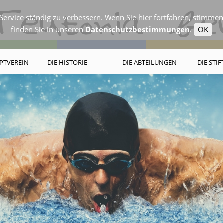
ervice ständig zu verbessern. Wenn Sie hier fortfahren, stimme
finden Sie in unseren
Datenschutzbestimmungen
.
OK
PTVEREIN
DIE HISTORIE
DIE ABTEILUNGEN
DIE STI