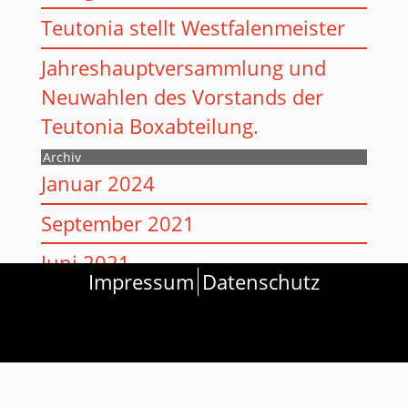
Teutonia stellt Westfalenmeister
Jahreshauptversammlung und
Neuwahlen des Vorstands der
Teutonia Boxabteilung.
Archiv
Januar 2024
September 2021
Juni 2021
Impressum
Datenschutz
Sandra Donis
Vorstand.boxen@teutonia-