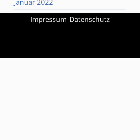
Januar 2022
Dezember 2021
Impressum
Datenschutz
November 2021
September 2021
Juni 2021
August 2020
Ulrike Ortmann
kontakt.schwimmen@teutonia-
lippstadt.de