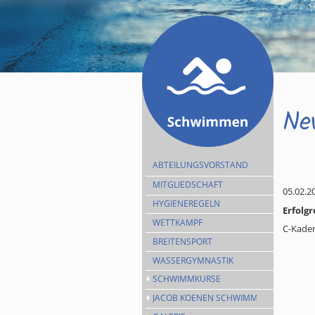
Ne
ABTEILUNGSVORSTAND
MITGLIEDSCHAFT
05.02.2
HYGIENEREGELN
Erfolg
WETTKAMPF
C-Kader
BREITENSPORT
WASSERGYMNASTIK
SCHWIMMKURSE
JACOB KOENEN SCHWIMMEN