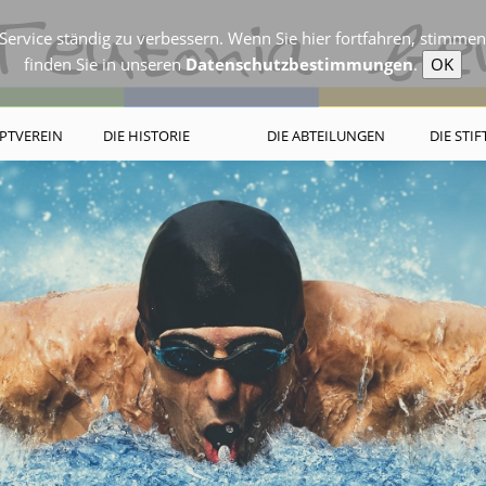
ervice ständig zu verbessern. Wenn Sie hier fortfahren, stimme
finden Sie in unseren
Datenschutzbestimmungen
.
OK
PTVEREIN
DIE HISTORIE
DIE ABTEILUNGEN
DIE STI