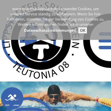
www.teutonia-lippstadt.de verwendet Cookies, um
unseren Service ständig zu verbessern. Wenn Sie hier
fortfahren, stimmen Sie der Verwendung von Cookies zu.
Weitere Informationen finden Sie in unseren
Datenschutzbestimmungen
.
OK