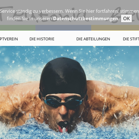
ervice ständig zu verbessern. Wenn Sie hier fortfahren, stimme
finden Sie in unseren
Datenschutzbestimmungen
.
OK
PTVEREIN
DIE HISTORIE
DIE ABTEILUNGEN
DIE STI